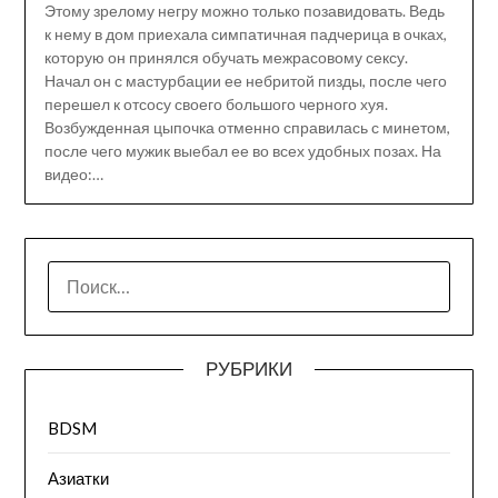
Этому зрелому негру можно только позавидовать. Ведь
к нему в дом приехала симпатичная падчерица в очках,
которую он принялся обучать межрасовому сексу.
Начал он с мастурбации ее небритой пизды, после чего
перешел к отсосу своего большого черного хуя.
Возбужденная цыпочка отменно справилась с минетом,
после чего мужик выебал ее во всех удобных позах. На
видео:…
НАЙТИ:
РУБРИКИ
BDSM
Азиатки