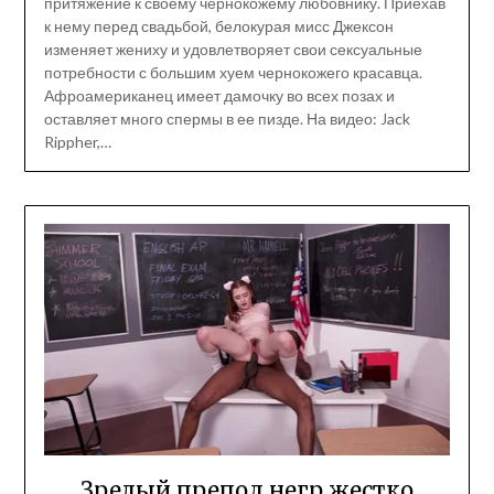
притяжение к своему чернокожему любовнику. Приехав
к нему перед свадьбой, белокурая мисс Джексон
изменяет жениху и удовлетворяет свои сексуальные
потребности с большим хуем чернокожего красавца.
Афроамериканец имеет дамочку во всех позах и
оставляет много спермы в ее пизде. На видео: Jack
Rippher,…
Зрелый препод негр жестко