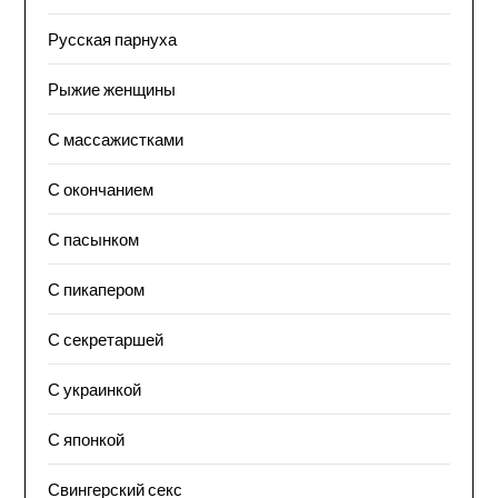
Русская парнуха
Рыжие женщины
С массажистками
С окончанием
С пасынком
С пикапером
С секретаршей
С украинкой
С японкой
Свингерский секс