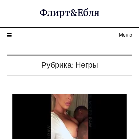
Перейти
Флирт&Ебля
к
содержимому
Меню
Рубрика:
Негры