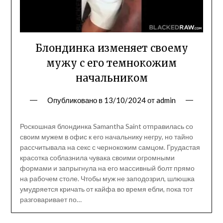
Блондинка изменяет своему
мужу с его темнокожим
начальником
Опубликовано в
13/10/2024
от
admin
Роскошная блондинка Samantha Saint отправилась со
своим мужем в офис к его начальнику негру, но тайно
рассчитывала на секс с чернокожим самцом. Грудастая
красотка соблазнила чувака своими огромными
формами и запрыгнула на его массивный болт прямо
на рабочем столе. Чтобы муж не заподозрил, шлюшка
умудряется кричать от кайфа во время ебли, пока тот
разговаривает по…