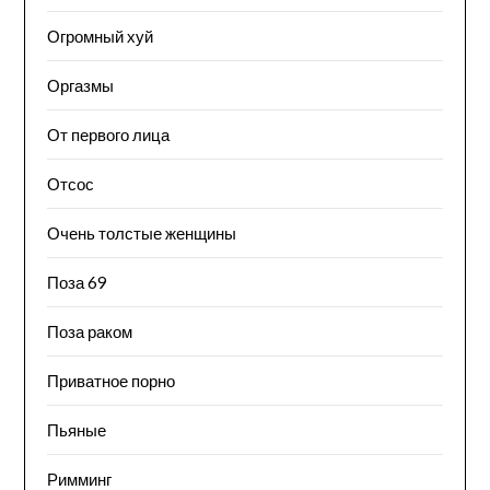
Огромный хуй
Оргазмы
От первого лица
Отсос
Очень толстые женщины
Поза 69
Поза раком
Приватное порно
Пьяные
Римминг